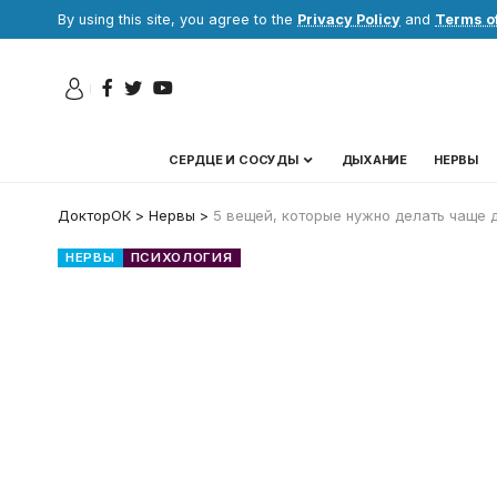
By using this site, you agree to the
Privacy Policy
and
Terms o
СЕРДЦЕ И СОСУДЫ
ДЫХАНИЕ
НЕРВЫ
ДокторОК
>
Нервы
>
5 вещей, которые нужно делать чаще 
НЕРВЫ
ПСИХОЛОГИЯ