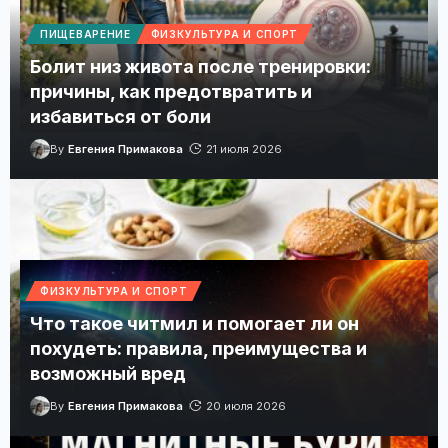
ПИЩЕВАРЕНИЕ
ФИЗКУЛЬТУРА И СПОРТ
Болит низ живота после тренировки:
причины, как предотвратить и
избавиться от боли
By
Евгения Примакова
21 июля 2026
Что такое эхинококкоз у человека: симптомы,
причины, как лечить и предотвратить
Как распознать эхинококковые кисты, пройти диагностику и
защититься от заражения.
ФИЗКУЛЬТУРА И СПОРТ
Что такое читмил и помогает ли он
похудеть: правила, преимущества и
возможный вред
By
Евгения Примакова
20 июля 2026