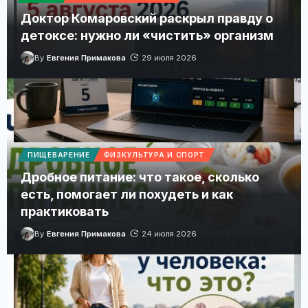
Доктор Комаровский раскрыл правду о
детоксе: нужно ли «чистить» организм
By
Евгения Примакова
29 июля 2026
ПИЩЕВАРЕНИЕ
ФИЗКУЛЬТУРА И СПОРТ
Магнитные бури 5 августа 2026 в Украине: прогноз
солнечной активности на сегодня
Дробное питание: что такое, сколько
есть, помогает ли похудеть и как
Почасовой прогноз Kp, уровень солнечной активности и
рекомендации для хорошего самочувствия.
практиковать
By
Евгения Примакова
24 июля 2026