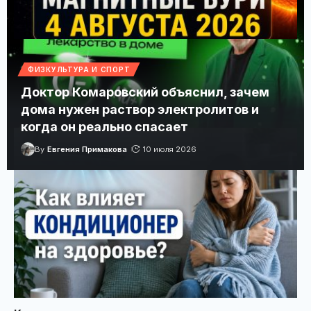
Магнитные бури 4 августа 2026 в Украине: прогноз
солнечной активности на сегодня
ФИЗКУЛЬТУРА И СПОРТ
Доктор Комаровский объяснил, зачем
Геомагнитный фон 4 августа будет спокойным, а
максимальный индекс Kp ожидается утром.
дома нужен раствор электролитов и
когда он реально спасает
By
Евгения Примакова
10 июля 2026