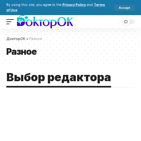
By using this site, you agree to the
Privacy Policy
and
Terms
Accept
of Use
.
ДокторОК
>
Разное
Разное
Выбор редактора