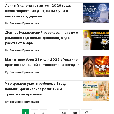
Лунный календарь август 2026 года:
неблагоприятные дни, фазы Луны и
влияние на здоровье
By
Евгения Примакова
Доктор Комаровский рассказал правду о
ромашке: где польза доказана, а где
работают мифы
By
Евгения Примакова
Магнитные бури 28 июля 2026 в Украине:
прогноз солнечной активности на сегодня
By
Евгения Примакова
Что должен уметь ребенок в 1 год:
навыки, физическое развитие и
тревожные признаки
By
Евгения Примакова
1
2
3
…
48
49