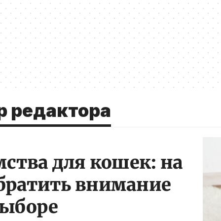
р редактора
ства для кошек: на
обратить внимание
выборе