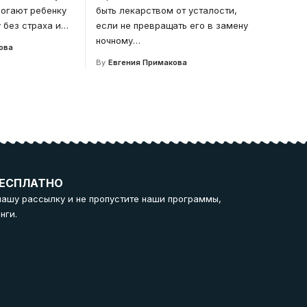
могают ребенку
быть лекарством от усталости,
 без страха и
…
если не превращать его в замену
ночному
…
ова
By
Евгения Примакова
ЕСПЛАТНО
нашу рассылку и не пропустите наши программы,
нги.