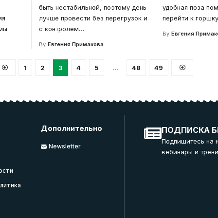
быть нестабильной, поэтому день
удобная поза по
мя
лучше провести без перегрузок и
перейти к горшку
мы.
с контролем
…
By
Евгения Примак
By
Евгения Примакова
1
2
3
4
5
…
48
49
Дополнительно
ПОДПИСКА Б
Подпишитесь на 
Newsletter
вебинары и трени
ости
литика