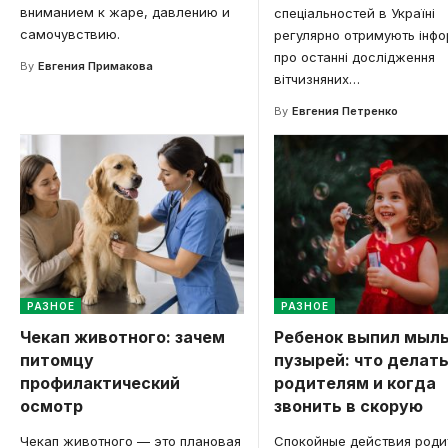
вниманием к жаре, давлению и
спеціальностей в Україні
самочувствию.
регулярно отримують інф
про останні дослідження
By
Евгения Примакова
вітчизняних
…
By
Евгения Петренко
РАЗНОЕ
РАЗНОЕ
Чекап животного: зачем
Ребенок выпил мыл
питомцу
пузырей: что делат
профилактический
родителям и когда
осмотр
звонить в скорую
Чекап животного — это плановая
Спокойные действия роди