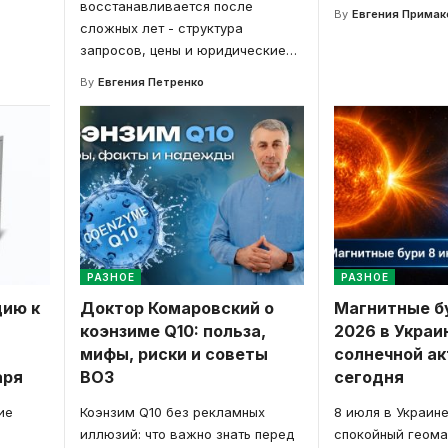
восстанавливается после
By
Евгения Примак
сложных лет - структура
запросов, цены и юридические
…
By
Евгения Петренко
РАЗНОЕ
РАЗНОЕ
цию к
Доктор Комаровский о
Магнитные б
коэнзиме Q10: польза,
2026 в Украи
мифы, риски и советы
солнечной ак
аря
ВОЗ
сегодня
ие
Коэнзим Q10 без рекламных
8 июля в Украин
иллюзий: что важно знать перед
спокойный геома