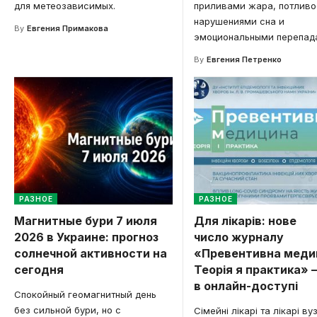
для метеозависимых.
приливами жара, потливо
нарушениями сна и
By
Евгения Примакова
эмоциональными перепад
By
Евгения Петренко
РАЗНОЕ
РАЗНОЕ
Магнитные бури 7 июля
Для лікарів: нове
2026 в Украине: прогноз
число журналу
солнечной активности на
«Превентивна меди
сегодня
Теорія я практика»
в онлайн-доступі
Спокойный геомагнитный день
без сильной бури, но с
Сімейні лікарі та лікарі ву