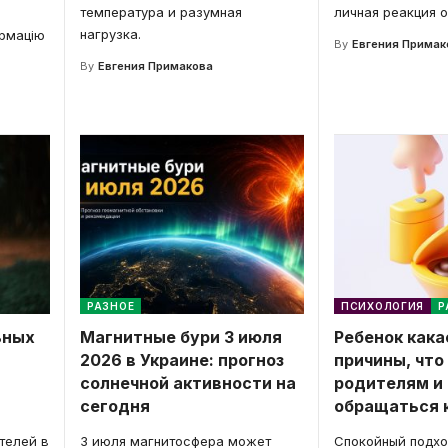
температура и разумная
личная реакция 
нагрузка.
ормацію
By
Евгения Примак
By
Евгения Примакова
РАЗНОЕ
ПСИХОЛОГИЯ
Р
ьных
Магнитные бури 3 июля
Ребенок кака
ь
2026 в Украине: прогноз
причины, что
солнечной активности на
родителям и
сегодня
обращаться к
телей в
3 июля магнитосфера может
Спокойный подход