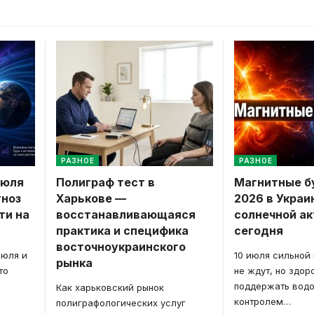
РАЗНОЕ
РАЗНОЕ
июля
Полиграф тест в
Магнитные бу
гноз
Харькове —
2026 в Украи
ти на
восстанавливающаяся
солнечной ак
практика и специфика
сегодня
восточноукраинского
июля и
10 июля сильной
рынка
то
не ждут, но здор
поддержать водо
Как харьковский рынок
контролем
…
полиграфологических услуг