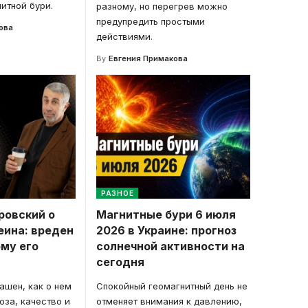
итной бури.
разному, но перегрев можно
предупредить простыми
ова
действиями.
By
Евгения Примакова
РАЗНОЕ
ровский о
Магнитные бури 6 июля
еина: вреден
2026 в Украине: прогноз
ому его
солнечной активности на
сегодня
ашен, как о нем
Спокойный геомагнитный день не
оза, качество и
отменяет внимания к давлению,