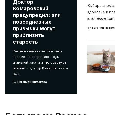
Доктор
Выбор лакомст
Комаровский
здоровье и бл
предупредил: эти
ключевые кри
повседневные
привычки могут
By
Евгения Петре
приблизить
старость
Какие ежедневные привычки
незаметно сокращают годы
активной жизни и что советуют
изменить доктор Комаровский и
ВОЗ.
By
Евгения Примакова