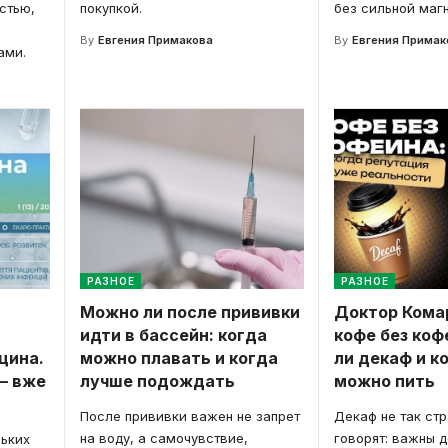
стью,
покупкой.
без сильной магн
By
Евгения Примакова
By
Евгения Примак
ами.
РАЗНОЕ
РАЗНОЕ
Можно ли после прививки
Доктор Кома
идти в бассейн: когда
кофе без коф
цина.
можно плавать и когда
ли декаф и к
 — вже
лучше подождать
можно пить
После прививки важен не запрет
Декаф не так стр
на воду, а самочувствие,
говорят: важны д
зьких