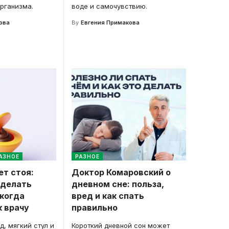
организма.
воде и самочувствию.
ова
By
Евгения Примакова
АЗНОЕ
РАЗНОЕ
ет стоя:
Доктор Комаровский о
 делать
дневном сне: польза,
 когда
вред и как спать
 врачу
правильно
, мягкий стул и
Короткий дневной сон может