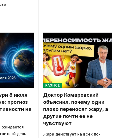
ова
РАЗНОЕ
ури 8 июля
Доктор Комаровский
не: прогноз
объяснил, почему одни
тивности на
плохо переносят жару, а
другие почти ее не
чувствуют
е ожидается
гнитный день
Жара действует на всех по-