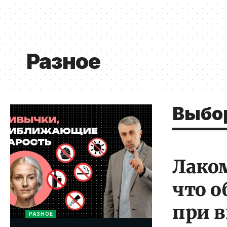
Разное
Выбо
Лаком
что 
при 
РАЗНОЕ