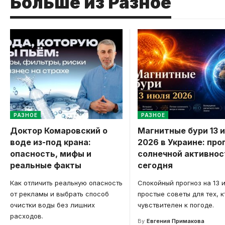
Больше из Разное
РАЗНОЕ
РАЗНОЕ
Доктор Комаровский о
Магнитные бури 13 
воде из-под крана:
2026 в Украине: про
опасность, мифы и
солнечной активнос
реальные факты
сегодня
Как отличить реальную опасность
Спокойный прогноз на 13 
от рекламы и выбрать способ
простые советы для тех, к
очистки воды без лишних
чувствителен к погоде.
расходов.
By
Евгения Примакова