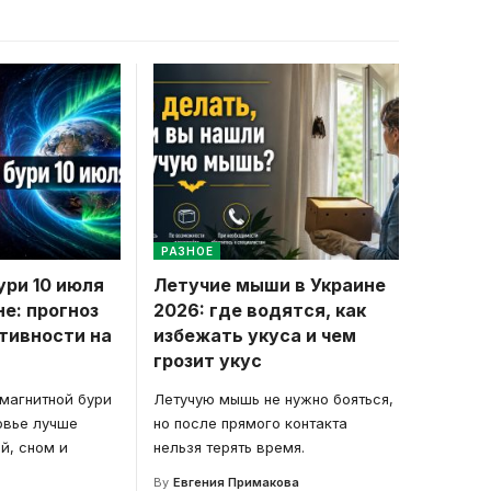
РАЗНОЕ
ри 10 июля
Летучие мыши в Украине
не: прогноз
2026: где водятся, как
тивности на
избежать укуса и чем
грозит укус
 магнитной бури
Летучую мышь не нужно бояться,
овье лучше
но после прямого контакта
й, сном и
нельзя терять время.
By
Евгения Примакова