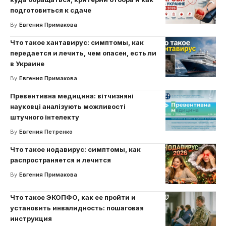
подготовиться к сдаче
By
Евгения Примакова
Что такое хантавирус: симптомы, как
передается и лечить, чем опасен, есть ли
в Украине
By
Евгения Примакова
Превентивна медицина: вітчизняні
науковці аналізують можливості
штучного інтелекту
By
Евгения Петренко
Что такое нодавирус: симптомы, как
распространяется и лечится
By
Евгения Примакова
Что такое ЭКОПФО, как ее пройти и
установить инвалидность: пошаговая
инструкция