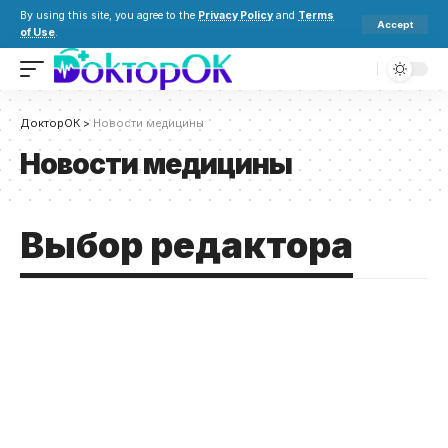
By using this site, you agree to the
Privacy Policy
and
Terms
Accept
of Use
.
ДокторОК
>
Новости медицины
Новости медицины
Выбор редактора