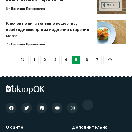
у вас проблемы с простатой
By
Евгения Примакова
Ключевые питательные вещества,
необходимые для замедления старения
мозга
By
Евгения Примакова
1
2
3
4
5
6
7
О сайте
Дополнительно