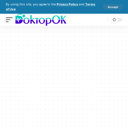
By using this site, you agree to the
Privacy Policy
and
Terms
Accept
of Use
.