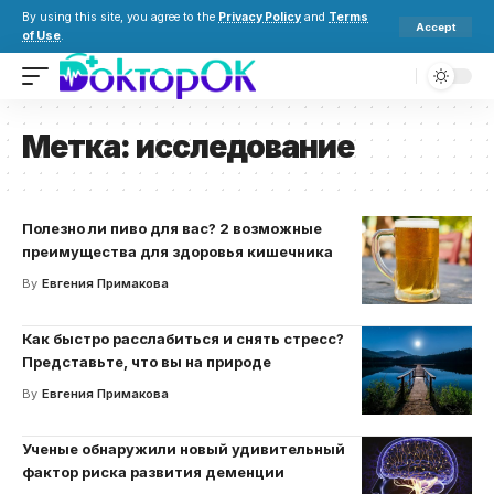
By using this site, you agree to the
Privacy Policy
and
Terms
Accept
of Use
.
Метка:
исследование
Полезно ли пиво для вас? 2 возможные
преимущества для здоровья кишечника
By
Евгения Примакова
Как быстро расслабиться и снять стресс?
Представьте, что вы на природе
By
Евгения Примакова
Ученые обнаружили новый удивительный
фактор риска развития деменции