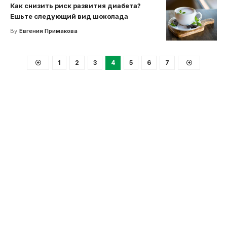
Как снизить риск развития диабета?
Ешьте следующий вид шоколада
By
Евгения Примакова
1
2
3
4
5
6
7