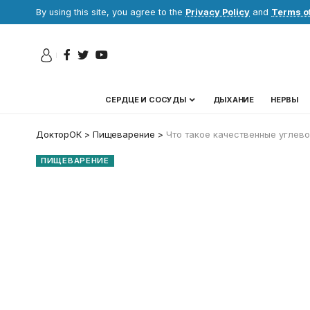
By using this site, you agree to the
Privacy Policy
and
Terms o
СЕРДЦЕ И СОСУДЫ
ДЫХАНИЕ
НЕРВЫ
ДокторОК
>
Пищеварение
>
Что такое качественные углев
ПИЩЕВАРЕНИЕ