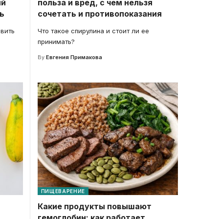
ый
польза и вред, с чем нельзя
ь
сочетать и противопоказания
авить
Что такое спирулина и стоит ли ее
принимать?
By
Евгения Примакова
ПИЩЕВАРЕНИЕ
Какие продукты повышают
гемоглобин: как работает