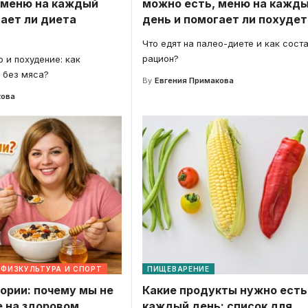
 меню на каждый
можно есть, меню на кажд
ает ли диета
день и помогает ли похудет
Что едят на палео-диете и как сост
рацион?
 и похудение: как
 без мяса?
By
Евгения Примакова
кова
ФИЗКУЛЬТУРА И СПОРТ
ПИЩЕВАРЕНИЕ
ории: почему мы не
Какие продукты нужно есть
 на здоровом
каждый день: список для