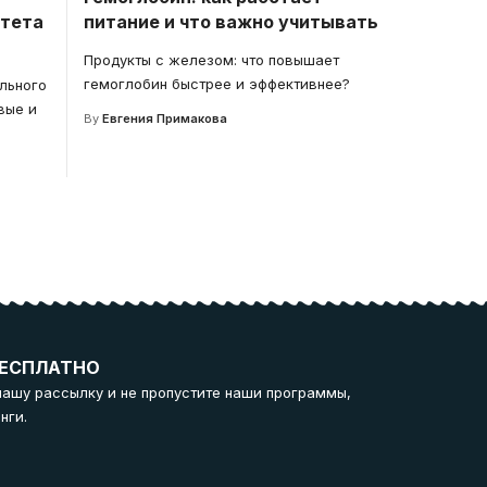
итета
питание и что важно учитывать
Продукты с железом: что повышает
гемоглобин быстрее и эффективнее?
льного
вые и
By
Евгения Примакова
ЕСПЛАТНО
нашу рассылку и не пропустите наши программы,
нги.