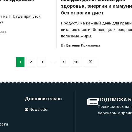
здоровья, энергии и иммун
без строгих диет
 на ПП: где прячутся
и?
Продукты на каждый день для прави
питания: овощи, белок, цельнозерно
кова
полезные жиры.
By
Евгения Примакова
1
2
3
…
9
10
Дополнительно
ПОДПИСКА Б
Подпишитесь на 
Newsletter
вебинары и трени
ости