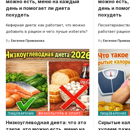
можно есть, меню на каждый
можно есть,
день и помогает ли диета
день и помог
похудеть
похудеть
Кефирная диета: как работает, что можно
Пескетарианство
добавить в рацион и чего лучше избегать?
работает рацион
By
Евгения Примакова
By
Евгения Прима
ПИЩЕВАРЕНИЕ
ФИЗКУЛЬТУРА И СПОРТ
ПИЩЕВАРЕНИЕ
Низкоуглеводная диета: что это
Скрытые кал
такое, что можно есть, меню на
худеем даже