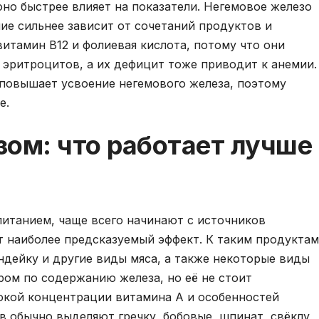
оно быстрее влияет на показатели. Негемовое железо
ние сильнее зависит от сочетаний продуктов и
итамин B12 и фолиевая кислота, потому что они
эритроцитов, а их дефицит тоже приводит к анемии.
 повышает усвоение негемового железа, поэтому
е.
зом: что работает лучше
питанием, чаще всего начинают с источников
т наиболее предсказуемый эффект. К таким продуктам
индейку и другие виды мяса, а также некоторые виды
ом по содержанию железа, но её не стоит
сокой концентрации витамина A и особенностей
в обычно выделяют гречку, бобовые, шпинат, свёклу,