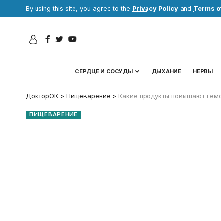
By using this site, you agree to the
Privacy Policy
and
Terms o
СЕРДЦЕ И СОСУДЫ
ДЫХАНИЕ
НЕРВЫ
ДокторОК
>
Пищеварение
>
Какие продукты повышают гемог
ПИЩЕВАРЕНИЕ