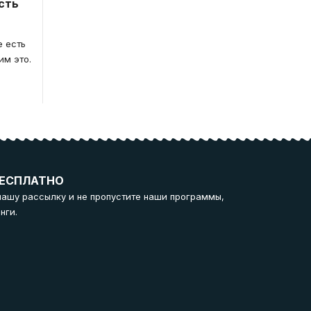
сть
е есть
им это.
ЕСПЛАТНО
нашу рассылку и не пропустите наши программы,
нги.