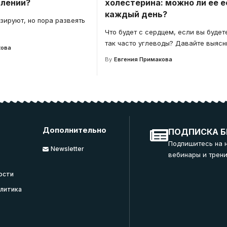
лении?
холестерина: можно ли ее е
каждый день?
зируют, но пора развеять
Что будет с сердцем, если вы будет
так часто углеводы? Давайте выясн
кова
By
Евгения Примакова
Дополнительно
ПОДПИСКА Б
Подпишитесь на 
Newsletter
вебинары и трени
ости
литика