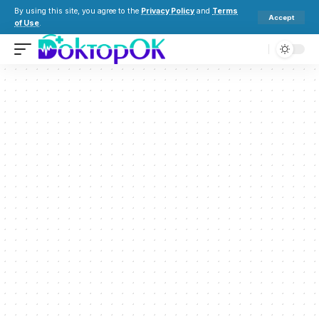
By using this site, you agree to the
Privacy Policy
and
Terms
Accept
of Use
.