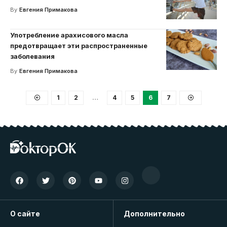
By
Евгения Примакова
Употребление арахисового масла
предотвращает эти распространенные
заболевания
By
Евгения Примакова
1
2
…
4
5
6
7
О сайте
Дополнительно