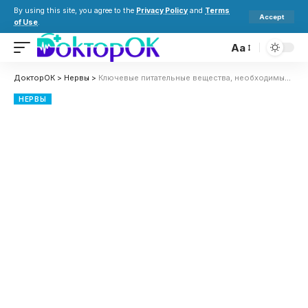
By using this site, you agree to the
Privacy Policy
and
Terms
Accept
of Use
.
Aa
ДокторОК
>
Нервы
>
Ключевые питательные вещества, необходимые для замедления старения мозга
НЕРВЫ