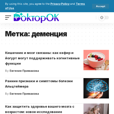
By using this site, you agree to the
Privacy Policy
and
Terms
Accept
of Use
.
Метка:
деменция
Кишечник и мозг связаны: как кефир и
йогурт могут поддерживать когнитивные
функции
By
Евгения Примакова
Ранние признаки и симптомы болезни
Альцгеймера
By
Евгения Примакова
Как защитить здоровье вашего мозга с
возрастом: новое исследование