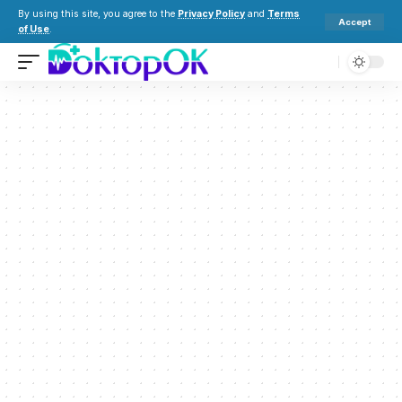
By using this site, you agree to the
Privacy Policy
and
Terms
Accept
of Use
.