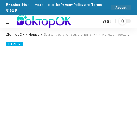
By using this site, you agree to the
Privacy Policy
and
Terms
Accept
of Use
.
Aa
ДокторОК
>
Нервы
>
Заикание: ключевые стратегии и методы преодоления болезни
НЕРВЫ