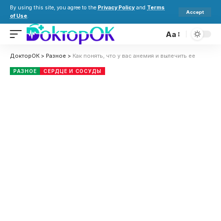
By using this site, you agree to the
Privacy Policy
and
Terms
Accept
of Use
.
Aa
ДокторОК
>
Разное
>
Как понять, что у вас анемия и вылечить ее
РАЗНОЕ
СЕРДЦЕ И СОСУДЫ