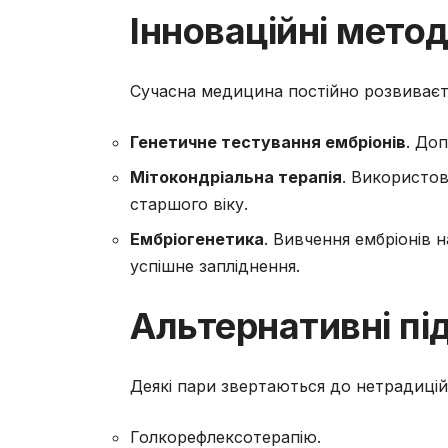
Інноваційні мето
Сучасна медицина постійно розвиваєтьс
Генетичне тестування ембріонів
. До
Мітокондріальна терапія
. Використов
старшого віку.
Ембріогенетика
. Вивчення ембріонів 
успішне запліднення.
Альтернативні пі
Деякі пари звертаються до нетрадицій
Голкорефлексотерапію.