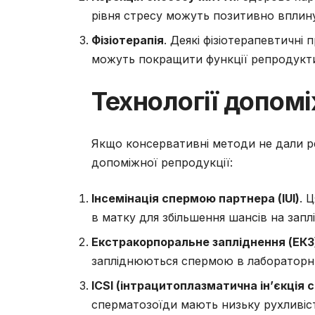
рівня стресу можуть позитивно вплин
Фізіотерапія
. Деякі фізіотерапевтичні
можуть покращити функції репродукти
Технології допомі
Якщо консервативні методи не дали ре
допоміжної репродукції:
Інсемінація спермою партнера (IUI)
. 
в матку для збільшення шансів на запл
Екстракорпоральне запліднення (ЕКЗ
запліднюються спермою в лабораторних
ICSI (інтрацитоплазматична ін’єкція 
сперматозоїди мають низьку рухливіс