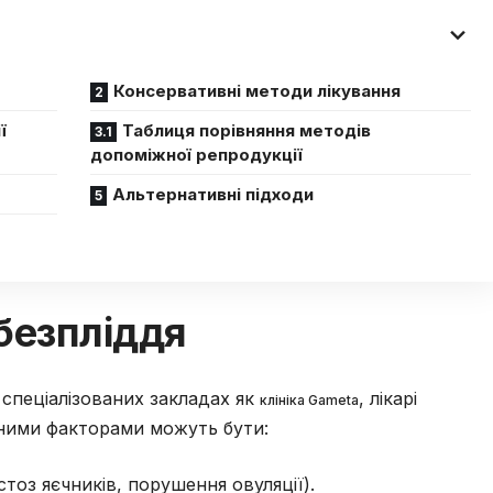
Консервативні методи лікування
ї
Таблиця порівняння методів
допоміжної репродукції
Альтернативні підходи
безпліддя
 спеціалізованих закладах як
, лікарі
клініка Gameta
ними факторами можуть бути:
стоз яєчників, порушення овуляції).