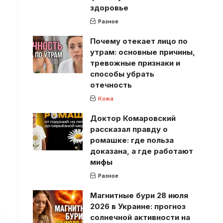
здоровье
Разное
Почему отекает лицо по
утрам: основные причины,
тревожные признаки и
способы убрать
отечность
Кожа
Доктор Комаровский
рассказал правду о
ромашке: где польза
доказана, а где работают
мифы
Разное
Магнитные бури 28 июля
2026 в Украине: прогноз
солнечной активности на