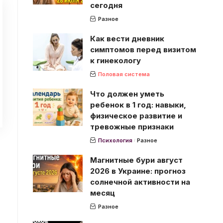
сегодня
Разное
Как вести дневник
симптомов перед визитом
к гинекологу
Половая система
Что должен уметь
ребенок в 1 год: навыки,
физическое развитие и
тревожные признаки
Психология
Разное
Магнитные бури август
2026 в Украине: прогноз
солнечной активности на
месяц
Разное