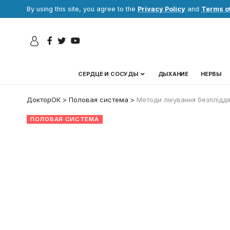
By using this site, you agree to the
Privacy Policy
and
Terms o
СЕРДЦЕ И СОСУДЫ
ДЫХАНИЕ
НЕРВЫ
ДокторОК
>
Половая система
>
Методи лікування безпліддя
ПОЛОВАЯ СИСТЕМА