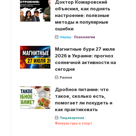
Доктор Комаровский
объяснил, как поднять
настроение: полезные
методы и популярные
ошибки
Нервы
Психология
Магнитные бури 27 июля
2026 в Украине: прогноз
солнечной активности на
сегодня
Разное
Дробное питание: что
такое, сколько есть,
помогает ли похудеть и
как практиковать
Пищеварение
Физкультура и спорт