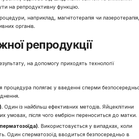
ути на репродуктивну функцію.
 процедури, наприклад, магнітотерапія чи лазеротерапія
вних органів.
жної репродукції
зультату, на допомогу приходять технології
Ця процедура полягає у введенні сперми безпосереднь
іднення.
)
. Один із найбільш ефективних методів. Яйцеклітини
 умовах, після чого ембріон переноситься до матки.
сперматозоїда)
. Використовується у випадках, коли
ть. Один сперматозоїд вводиться безпосередньо в