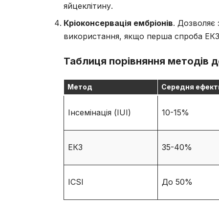
яйцеклітину.
Кріоконсервація ембріонів
. Дозволяє
використання, якщо перша спроба ЕКЗ
Таблиця порівняння методів д
Метод
Середня ефект
Інсемінація (IUI)
10-15%
ЕКЗ
35-40%
ICSI
До 50%