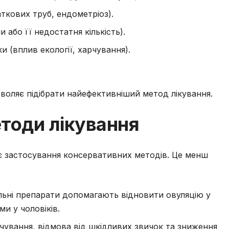
ткових труб, ендометріоз).
 або її недостатня кількість).
и (вплив екології, харчування).
воляє підібрати найефективніший метод лікування.
тоди лікування
є застосування консервативних методів. Це менш
льні препарати допомагають відновити овуляцію у
и у чоловіків.
рчування, відмова від шкідливих звичок та зниження