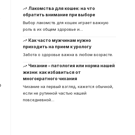
Лакомства для кошек: на что
обратить внимание при выборе
,
Выбор лакомств для кошек играет важную
роль в их общем здоровье и
…
Как часто мужчинам нужно
приходить на прием к урологу
Забота о здоровье важна в любом возрасте.
Чихание – патология или норма нашей
жизни: как избавиться от
многократного чихания
о
Чихание на первый взгляд, кажется обычной,
если не рутинной частью нашей
повседневной
…