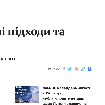
і підходи та
 світі.
Share
Лунный календарь август
2026 года:
неблагоприятные дни,
фазы Луны и влияние на