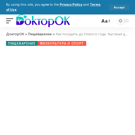
By using this site, you agree to the
Privacy Policy
and
Terms
Accept
of Use
.
Aa
ДокторОК
>
Пищеварение
>
Как похудеть до Нового года: быстрые диеты и советы без вреда для здоровья
ПИЩЕВАРЕНИЕ
ФИЗКУЛЬТУРА И СПОРТ