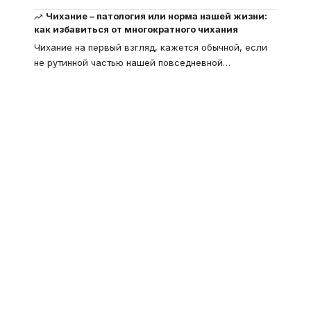
Чихание – патология или норма нашей жизни:
как избавиться от многократного чихания
Чихание на первый взгляд, кажется обычной, если
не рутинной частью нашей повседневной
…
Что такое
"Кардиомиопатия", и
почему эта болезнь
встречается все чаще
Еще совсем недавно об этой
смертельной болезни мало кто знал