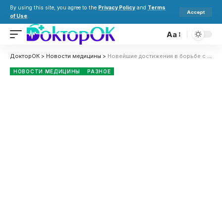
By using this site, you agree to the
Privacy Policy
and
Terms
Accept
of Use
.
Aa
ДокторОК
>
Новости медицины
>
Новейшие достижения в борьбе с сахарным диабетом: прорывы в лечении и управлении заболеванием
НОВОСТИ МЕДИЦИНЫ
РАЗНОЕ