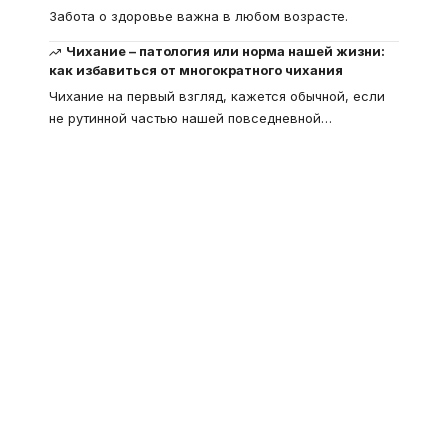
Забота о здоровье важна в любом возрасте.
Чихание – патология или норма нашей жизни:
как избавиться от многократного чихания
Чихание на первый взгляд, кажется обычной, если
не рутинной частью нашей повседневной
…
Что такое
"Кардиомиопатия", и
почему эта болезнь
встречается все чаще
Еще совсем недавно об этой