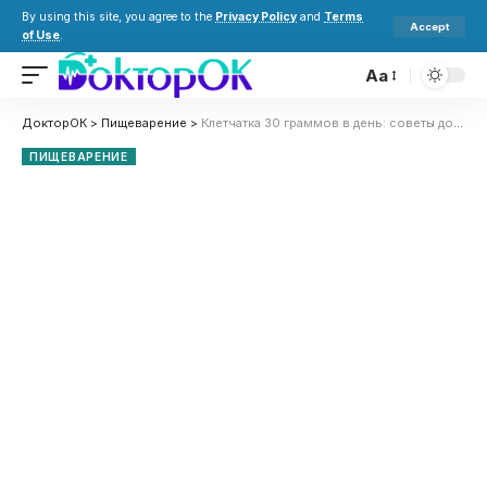
By using this site, you agree to the
Privacy Policy
and
Terms
Accept
of Use
.
Aa
ДокторОК
>
Пищеварение
>
Клетчатка 30 граммов в день: советы доктора Комаровского и список продуктов
ПИЩЕВАРЕНИЕ