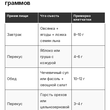
граммов
Прием пищи
Что съесть
Примерно
клетчатки
Овсянка +
Завтрак
ягоды + ложка
8–10 г
семян льна
Яблоко или
Перекус
груша с
4–6 г
кожурой
Чечевичный суп
Обед
или фасоль +
10–12 г
овощной салат
Горсть орехов
или
Перекус
3–4 г
цельнозерновой