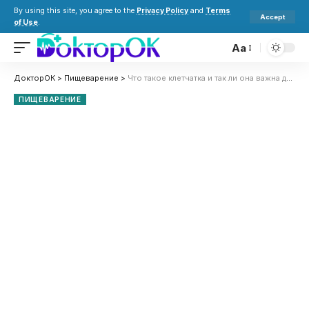
By using this site, you agree to the
Privacy Policy
and
Terms
Accept
of Use
.
Aa
ДокторОК
>
Пищеварение
>
Что такое клетчатка и так ли она важна для регулярного опорожнения кишечника?
ПИЩЕВАРЕНИЕ