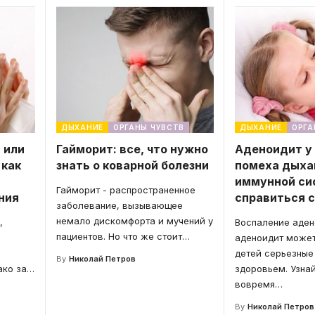
ДЫХАНИЕ
ОРГАНЫ ЧУВСТВ
ДЫХАНИЕ
ОРГА
 или
Гайморит: все, что нужно
Аденоидит у
 как
знать о коварной болезни
помеха дыха
иммунной си
Гайморит - распространенное
ния
справиться 
заболевание, вызывающее
немало дискомфорта и мучений у
,
Воспаление аден
пациентов. Но что же стоит
…
аденоидит может
детей серьезные
By
Николай Петров
ако за
…
здоровьем. Узнай
вовремя
…
By
Николай Петров