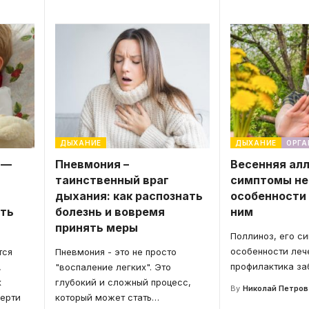
ДЫХАНИЕ
ДЫХАНИЕ
ОРГА
 —
Пневмония –
Весенняя алл
таинственный враг
симптомы не
дыхания: как распознать
особенности
ить
болезнь и вовремя
ним
принять меры
Поллиноз, его с
особенности леч
тся
Пневмония - это не просто
профилактика за
,
"воспаление легких". Это
к
глубокий и сложный процесс,
By
Николай Петров
ерти
который может стать
…