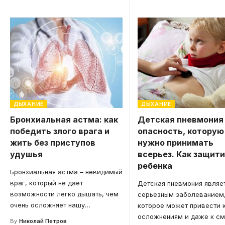
ДЫХАНИЕ
ДЫХАНИЕ
Бронхиальная астма: как
Детская пневмония
победить злого врага и
опасность, которую
жить без приступов
нужно принимать
удушья
всерьез. Как защит
ребенка
Бронхиальная астма – невидимый
враг, который не дает
Детская пневмония являе
возможности легко дышать, чем
серьезным заболеванием
очень осложняет нашу
…
которое может привести 
осложнениям и даже к см
By
Николай Петров