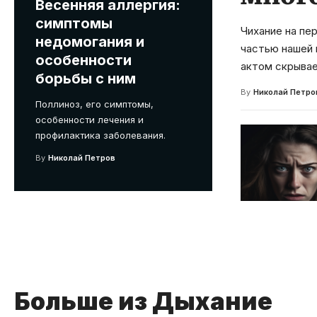
Весенняя аллергия:
симптомы
Чихание на пе
недомогания и
частью нашей 
особенности
актом скрывае
борьбы с ним
By
Николай Петро
Поллиноз, его симптомы,
особенности лечения и
профилактика заболевания.
By
Николай Петров
Больше из Дыхание