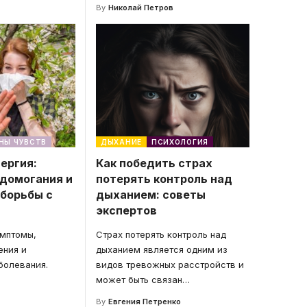
By
Николай Петров
НЫ ЧУВСТВ
ДЫХАНИЕ
ПСИХОЛОГИЯ
ергия:
Как победить страх
домогания и
потерять контроль над
 борьбы с
дыханием: советы
экспертов
имптомы,
Страх потерять контроль над
ения и
дыханием является одним из
болевания.
видов тревожных расстройств и
может быть связан
…
By
Евгения Петренко