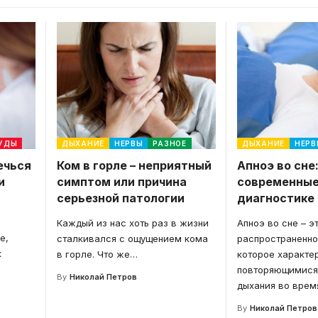
СУДЫ
ДЫХАНИЕ
НЕРВЫ
РАЗНОЕ
ДЫХАНИЕ
НЕРВ
ечься
Ком в горле – неприятный
Апноэ во сне
и
симптом или причина
современные
серьезной патологии
диагностике
Каждый из нас хоть раз в жизни
Апноэ во сне – э
е,
сталкивался с ощущением кома
распространенно
к
в горле. Что же
…
которое характе
повторяющимися
By
Николай Петров
дыхания во время
By
Николай Петров