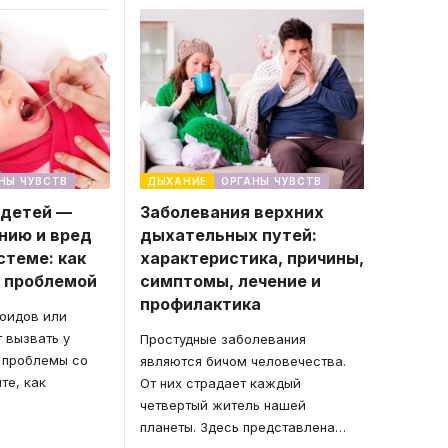
НЫ ЧУВСТВ
ДЫХАНИЕ
ОРГАНЫ ЧУВСТВ
 детей —
Заболевания верхних
нию и вред
дыхательных путей:
стеме: как
характеристика, причины,
с проблемой
симптомы, лечение и
профилактика
оидов или
 вызвать у
Простудные заболевания
 проблемы со
являются бичом человечества.
те, как
От них страдает каждый
четвертый житель нашей
планеты. Здесь представлена
…