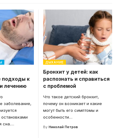
Ы
ДЫХАНИЕ
:
Бронхит у детей: как
 подходы к
распознать и справиться
 и лечению
с проблемой
то
Что такое детский бронхит,
е заболевание,
почему он возникает и какие
ризуется
могут быть его симптомы и
 остановками
особенности
…
 сна.
…
By
Николай Петров