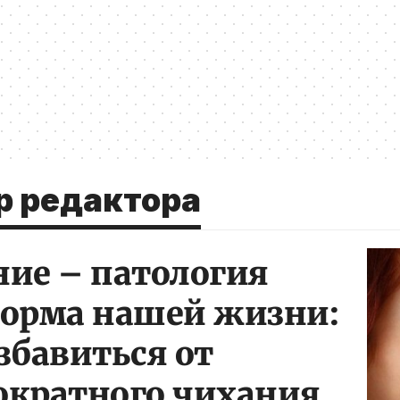
р редактора
ие – патология
норма нашей жизни:
збавиться от
ократного чихания