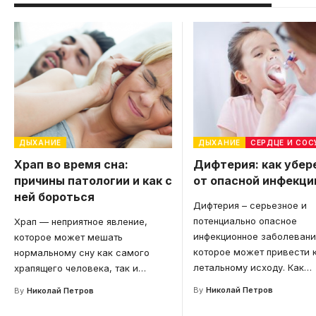
ДЫХАНИЕ
ДЫХАНИЕ
СЕРДЦЕ И СО
Храп во время сна:
Дифтерия: как убер
причины патологии и как с
от опасной инфекци
ней бороться
Дифтерия – серьезное и
потенциально опасное
Храп — неприятное явление,
инфекционное заболевани
которое может мешать
которое может привести 
нормальному сну как самого
летальному исходу. Как
…
храпящего человека, так и
…
By
Николай Петров
By
Николай Петров