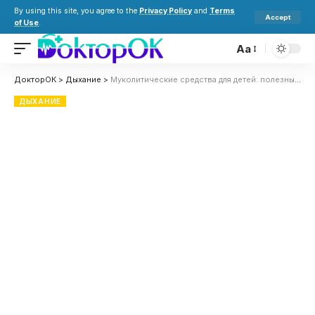
By using this site, you agree to the
Privacy Policy
and
Terms
Accept
of Use
.
Aa
ДокторОК
>
Дыхание
>
Муколитические средства для детей: полезные советы и рекомендации
ДЫХАНИЕ