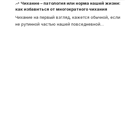
Чихание – патология или норма нашей жизни:
как избавиться от многократного чихания
Чихание на первый взгляд, кажется обычной, если
не рутинной частью нашей повседневной
…
Что такое
"Кардиомиопатия", и
почему эта болезнь
встречается все чаще
Еще совсем недавно об этой
смертельной болезни мало кто знал