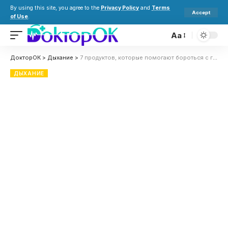
By using this site, you agree to the
Privacy Policy
and
Terms
Accept
of Use
.
Aa
ДокторОК
>
Дыхание
>
7 продуктов, которые помогают бороться с гриппом, как утверждают врачи
ДЫХАНИЕ