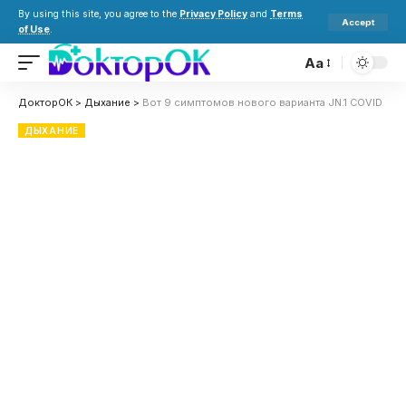
By using this site, you agree to the
Privacy Policy
and
Terms
Accept
of Use
.
Aa
ДокторОК
>
Дыхание
>
Вот 9 симптомов нового варианта JN.1 COVID
ДЫХАНИЕ