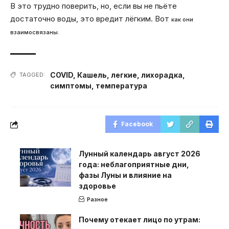
В это трудно поверить, но, если вы не пьёте
достаточно воды, это вредит лёгким. Вот
как они
взаимосвязаны.
COVID
,
Кашель
,
легкие
,
лихорадка
,
TAGGED:
симптомы
,
температура
Facebook
Лунный календарь август 2026
года: неблагоприятные дни,
фазы Луны и влияние на
здоровье
Разное
Почему отекает лицо по утрам: