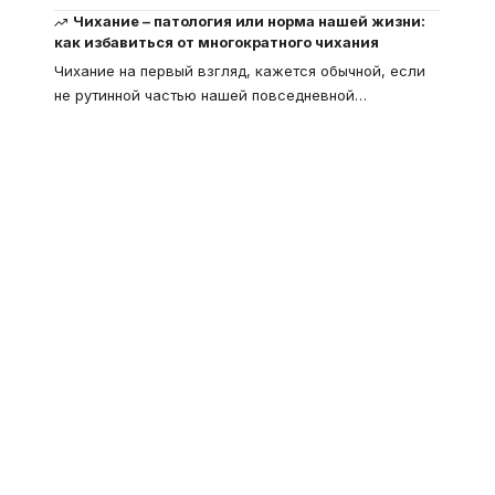
Чихание – патология или норма нашей жизни:
как избавиться от многократного чихания
Чихание на первый взгляд, кажется обычной, если
не рутинной частью нашей повседневной
…
Что такое
"Кардиомиопатия", и
почему эта болезнь
встречается все чаще
Еще совсем недавно об этой
смертельной болезни мало кто знал