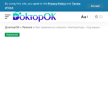
By using this site, you agree to the
Privacy Policy
and
Terms
Accept
of Use
.
Aa
ДокторОК
>
Разное
>
Как правильно мерить температуру: под мышкой, во рту, в ухе и ректально
РАЗНОЕ