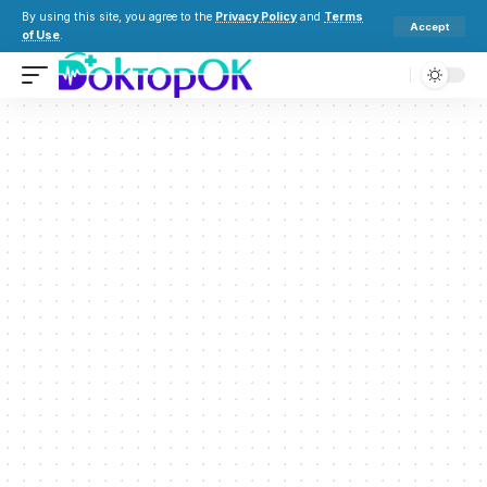
By using this site, you agree to the
Privacy Policy
and
Terms
Accept
of Use
.