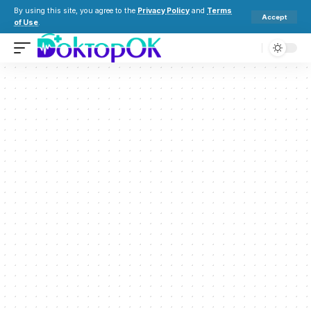
By using this site, you agree to the
Privacy Policy
and
Terms
Accept
of Use
.