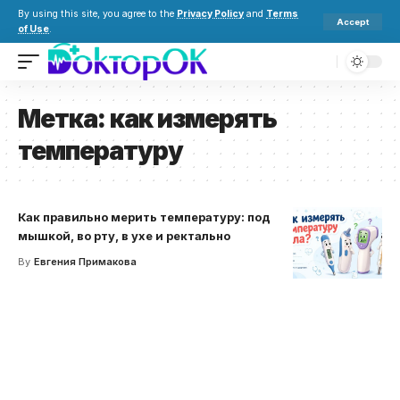
By using this site, you agree to the
Privacy Policy
and
Terms
Accept
of Use
.
Метка:
как измерять
температуру
Как правильно мерить температуру: под
мышкой, во рту, в ухе и ректально
By
Евгения Примакова