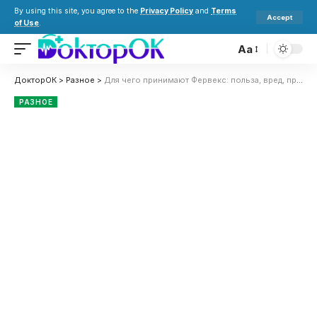
By using this site, you agree to the
Privacy Policy
and
Terms
Accept
of Use
.
Aa
ДокторОК
>
Разное
>
Для чего принимают Фервекс: польза, вред, противопоказания и правила приема
РАЗНОЕ