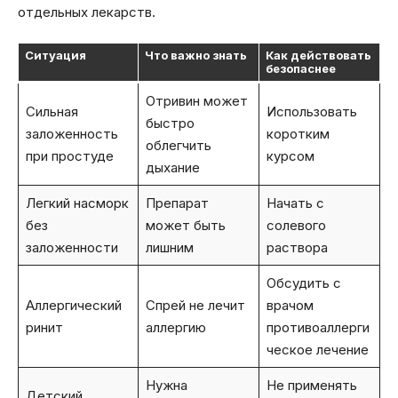
отдельных лекарств.
Ситуация
Что важно знать
Как действовать
безопаснее
Отривин может
Сильная
Использовать
быстро
заложенность
коротким
облегчить
при простуде
курсом
дыхание
Легкий насморк
Препарат
Начать с
без
может быть
солевого
заложенности
лишним
раствора
Обсудить с
Аллергический
Спрей не лечит
врачом
ринит
аллергию
противоаллерги
ческое лечение
Нужна
Не применять
Детский