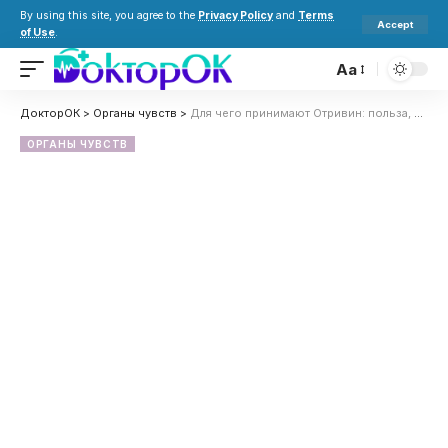
By using this site, you agree to the
Privacy Policy
and
Terms
Accept
of Use
.
Aa
ДокторОК
>
Органы чувств
>
Для чего принимают Отривин: польза, вред и как избежать привыкания
ОРГАНЫ ЧУВСТВ