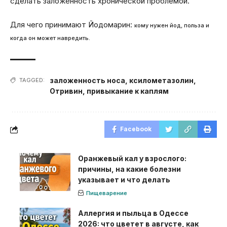
сделать заложенность хронической проблемой.
Для чего принимают Йодомарин:
кому нужен йод, польза и
когда он может навредить.
заложенность носа
,
ксилометазолин
,
TAGGED:
Отривин
,
привыкание к каплям
Facebook
Оранжевый кал у взрослого:
причины, на какие болезни
указывает и что делать
Пищеварение
Аллергия и пыльца в Одессе
2026: что цветет в августе, как