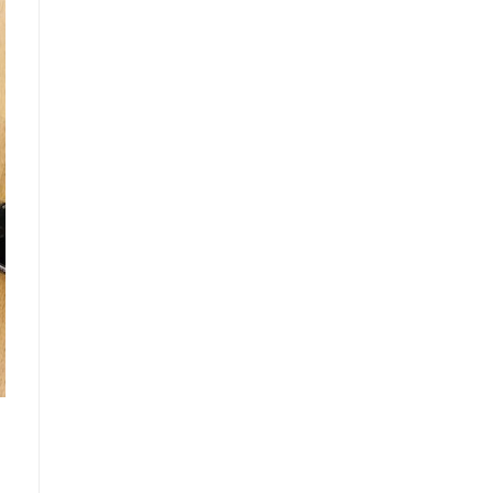
Что такое
"Кардиомиопатия",
и почему эта
болезнь
встречается все
чаще
Еще совсем недавно об
этой смертельной болезни
мало кто знал