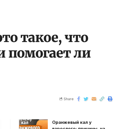
то такое, что
и помогает ли
Share
Оранжевый кал у
взрослого: причины, на