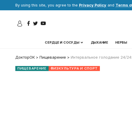
By using this site, you agree to the
Privacy Policy
and
Terms o
СЕРДЦЕ И СОСУДЫ
ДЫХАНИЕ
НЕРВЫ
ДокторОК
>
Пищеварение
>
Интервальное голодание 24/24:
ПИЩЕВАРЕНИЕ
ФИЗКУЛЬТУРА И СПОРТ