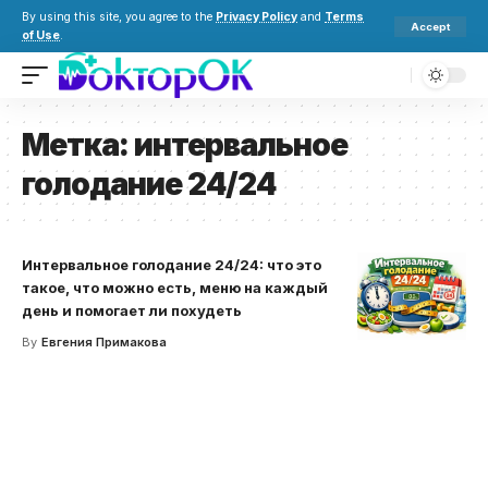
By using this site, you agree to the
Privacy Policy
and
Terms
Accept
of Use
.
Метка:
интервальное
голодание 24/24
Интервальное голодание 24/24: что это
такое, что можно есть, меню на каждый
день и помогает ли похудеть
By
Евгения Примакова