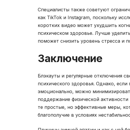
Специалисты также советуют ограничи
как TikTok и Instagram, поскольку ис
коротких видео может ухудшить когни
психическом здоровье. Лучше уделить
поможет снизить уровень стресса и 
Заключение
Блэкауты и регулярные отключения св
психического здоровья. Однако, если 
эмоционально, можно минимизировать
поддержание физической активности 
те простые, но эффективные меры, к
благополучие в условиях нестабильнос
Причины зимней апатии и как с ней б