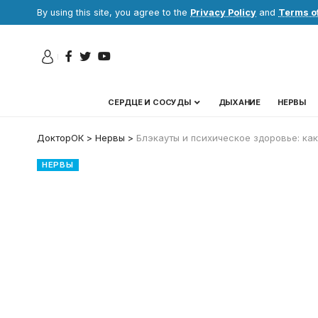
By using this site, you agree to the
Privacy Policy
and
Terms o
СЕРДЦЕ И СОСУДЫ
ДЫХАНИЕ
НЕРВЫ
ДокторОК
>
Нервы
>
Блэкауты и психическое здоровье: как
НЕРВЫ