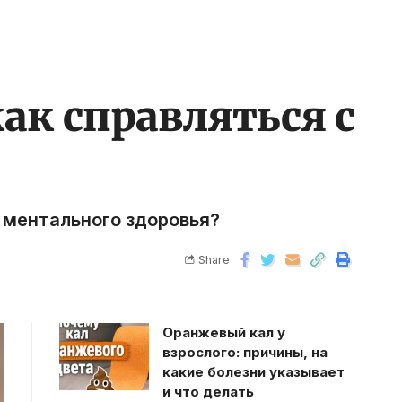
ак справляться с
я ментального здоровья?
Share
Оранжевый кал у
взрослого: причины, на
какие болезни указывает
и что делать