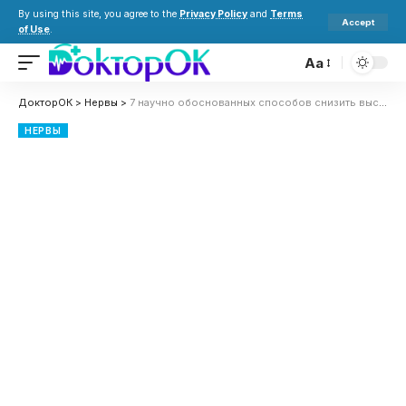
By using this site, you agree to the
Privacy Policy
and
Terms
Accept
of Use
.
Aa
ДокторОК
>
Нервы
>
7 научно обоснованных способов снизить высокий уровень кортизола
НЕРВЫ