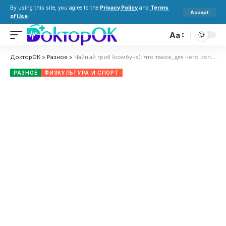
By using this site, you agree to the
Privacy Policy
and
Terms
Accept
of Use
.
Aa
ДокторОК
>
Разное
>
Чайный гриб (комбуча): что такое, для чего используют, польза и вред для здоровья
РАЗНОЕ
ФИЗКУЛЬТУРА И СПОРТ