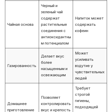
Черный и
зеленый чай
содержат
Напиток может
Чайная основа
растительные
содержать
соединения с
кофеин
антиоксидантны
м потенциалом
Может
Делает вкус
усиливать
более
Газированность
вздутие у
насыщенным и
чувствительных
освежающим
людей
Требует
строгой
Позволяет
гигиены,
Домашнее
контролировать
подходящей
приготовление
вкус и крепость