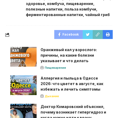
здоровье
,
комбуча
,
пищеварение
,
полезные напитки
,
польза комбучи
,
ферментированные напитки
,
чайный гриб
Facebook
Оранжевый кал у взрослого:
причины, на какие болезни
указывает и что делать
Пищеварение
Аллергия и пыльца в Одессе
2026: что цветет в августе, как
избежать и лечить симптомы
Дыхание
Доктор Комаровский объяснил,
почему возникает гипергидроз и
когда нужно идти к врачу