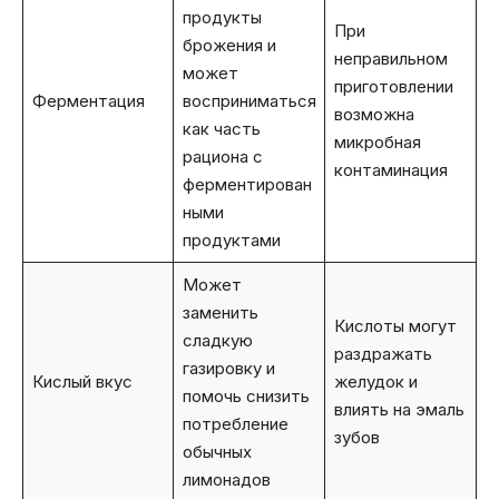
продукты
При
брожения и
неправильном
может
приготовлении
Ферментация
восприниматься
возможна
как часть
микробная
рациона с
контаминация
ферментирован
ными
продуктами
Может
заменить
Кислоты могут
сладкую
раздражать
газировку и
Кислый вкус
желудок и
помочь снизить
влиять на эмаль
потребление
зубов
обычных
лимонадов