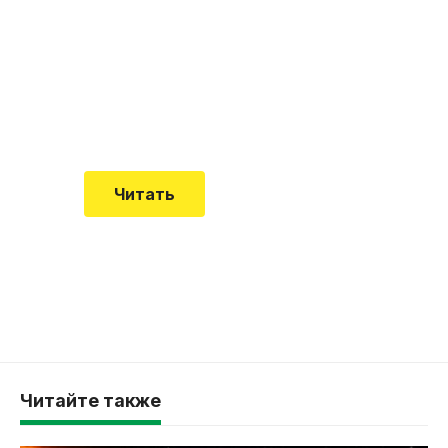
почему эта болезнь
встречается все чаще
Еще совсем недавно об этой
смертельной болезни мало кто знал
Читать
Читайте также