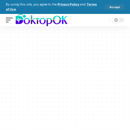
By using this site, you agree to the
Privacy Policy
and
Terms
Accept
of Use
.