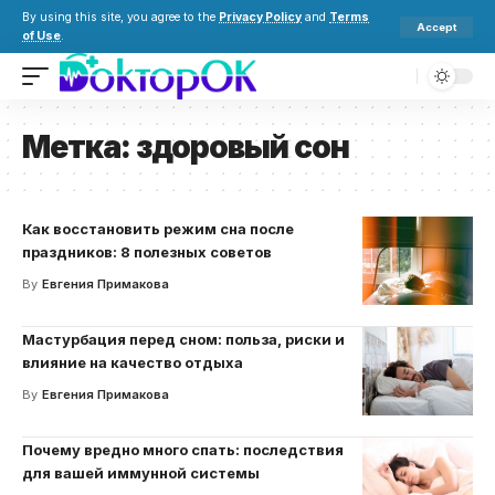
By using this site, you agree to the
Privacy Policy
and
Terms
Accept
of Use
.
Метка:
здоровый сон
Как восстановить режим сна после
праздников: 8 полезных советов
By
Евгения Примакова
Мастурбация перед сном: польза, риски и
влияние на качество отдыха
By
Евгения Примакова
Почему вредно много спать: последствия
для вашей иммунной системы