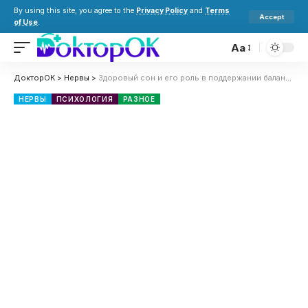
By using this site, you agree to the
Privacy Policy
and
Terms
Accept
of Use
.
Aa
ДокторОК
>
Нервы
>
Здоровый сон и его роль в поддержании баланса и гармонии во всех сферах жизни
НЕРВЫ
ПСИХОЛОГИЯ
РАЗНОЕ