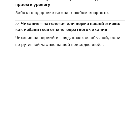
прием к урологу
Забота о здоровье важна в любом возрасте.
Чихание – патология или норма нашей жизни:
как избавиться от многократного чихания
Чихание на первый взгляд, кажется обычной, если
не рутинной частью нашей повседневной
…
Что такое
"Кардиомиопатия", и
почему эта болезнь
встречается все чаще
Еще совсем недавно об этой