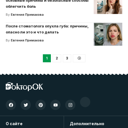
основные причины и безопасные способы
облегчить боль
By
Евгения Примакова
После стоматолога опухла губа: причины,
опасно ли это и что делать
By
Евгения Примакова
1
2
3
О сайте
Дополнительно