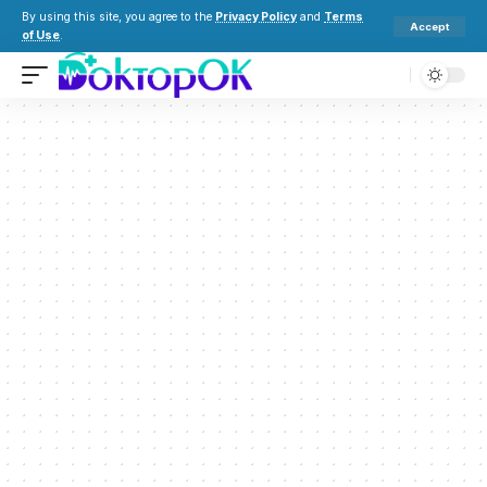
By using this site, you agree to the
Privacy Policy
and
Terms
Accept
of Use
.