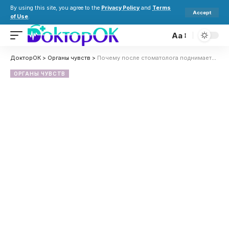
By using this site, you agree to the
Privacy Policy
and
Terms
Accept
of Use
.
Aa
ДокторОК
>
Органы чувств
>
Почему после стоматолога поднимается температура: основные причины, риски и что делать
ОРГАНЫ ЧУВСТВ