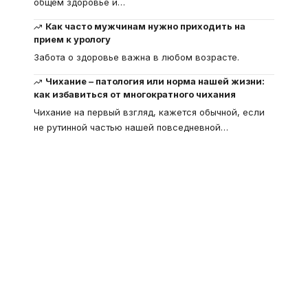
общем здоровье и
…
Как часто мужчинам нужно приходить на
прием к урологу
Забота о здоровье важна в любом возрасте.
Чихание – патология или норма нашей жизни:
как избавиться от многократного чихания
Чихание на первый взгляд, кажется обычной, если
не рутинной частью нашей повседневной
…
Что такое
"Кардиомиопатия", и
почему эта болезнь