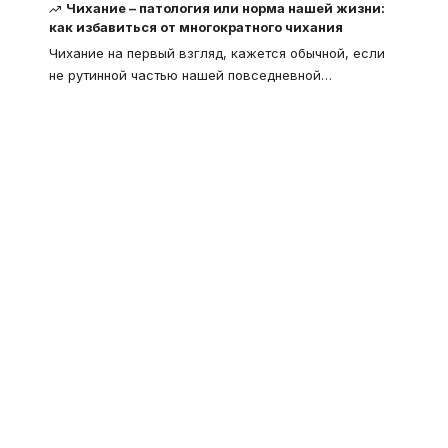
Чихание – патология или норма нашей жизни:
как избавиться от многократного чихания
Чихание на первый взгляд, кажется обычной, если
не рутинной частью нашей повседневной
…
Что такое
"Кардиомиопатия", и
почему эта болезнь
встречается все чаще
Еще совсем недавно об этой
смертельной болезни мало кто знал