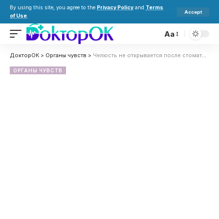
By using this site, you agree to the
Privacy Policy
and
Terms
Accept
of Use
.
Aa
ДокторОК
>
Органы чувств
>
Челюсть не открывается после стоматолога: причины и что делать
ОРГАНЫ ЧУВСТВ