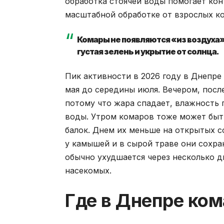
обработка стоячей воды помогает кон
масштабной обработке от взрослых к
Комары не появляются «из воздуха»:
густая зелень и укрытие от солнца.
Пик активности в 2026 году в Днепре
мая до середины июля. Вечером, посл
потому что жара спадает, влажность 
воды. Утром комаров тоже может быть 
балок. Днем их меньше на открытых с
у камышей и в сырой траве они сохр
обычно ухудшается через несколько д
насекомых.
Где в Днепре ком