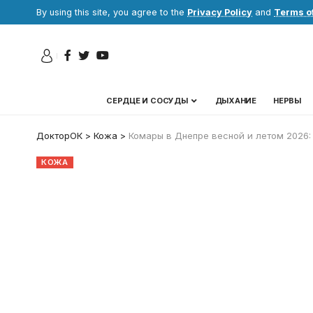
By using this site, you agree to the
Privacy Policy
and
Terms o
СЕРДЦЕ И СОСУДЫ
ДЫХАНИЕ
НЕРВЫ
ДокторОК
>
Кожа
>
Комары в Днепре весной и летом 2026: 
КОЖА