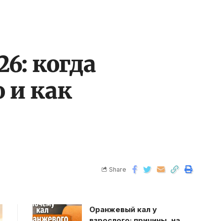
6: когда
о и как
Share
Оранжевый кал у
взрослого: причины, на