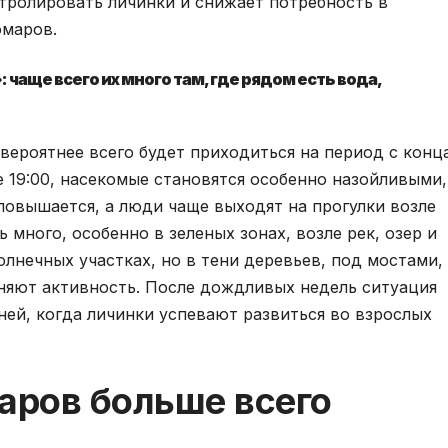
тролировать личинки и снижает потребность в
омаров.
 чаще всего их много там, где рядом есть вода,
 вероятнее всего будет приходиться на период с конц
е 19:00, насекомые становятся особенно назойливыми,
повышается, а люди чаще выходят на прогулки возле
много, особенно в зеленых зонах, возле рек, озер и
олнечных участках, но в тени деревьев, под мостами,
аняют активность. После дождливых недель ситуация
ней, когда личинки успевают развиться во взрослых
аров больше всего