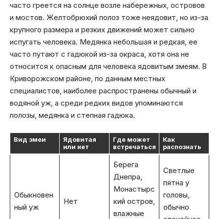
часто греется на солнце возле набережных, островов
и мостов. Желтобрюхий полоз тоже неядовит, но из-за
крупного размера и резких движений может сильно
испугать человека. Медянка небольшая и редкая, ее
часто путают с гадюкой из-за окраса, хотя она не
относится к опасным для человека ядовитым змеям. В
Криворожском районе, по данным местных
специалистов, наиболее распространены обычный и
водяной уж, а среди редких видов упоминаются
полозы, медянка и степная гадюка.
Вид змеи
Ядовитая
Где может
Как
или нет
встречаться
распознать
Берега
Светлые
Днепра,
пятна у
Монастырс
Обыкновен
головы,
Нет
кий остров,
ный уж
обычно
влажные