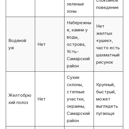
спокойное
зеленые
поведение
зоны
Набережны
Нет
е, камни у
желтых
воды,
Водяной
«ушек»,
Нет
острова,
уж
часто есть
Усть-
шахматный
Самарский
рисунок
район
Сухие
склоны,
Крупный,
степные
быстрый,
Желтобрю
Нет
участки,
может
хий полоз
окраины,
выглядеть
Самарский
пугающе
район