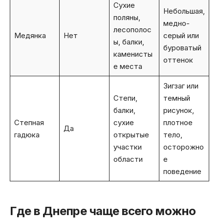
Сухие
Небольшая,
поляны,
медно-
лесополос
Медянка
Нет
серый или
ы, балки,
буроватый
каменисты
оттенок
е места
Зигзаг или
Степи,
темный
балки,
рисунок,
Степная
сухие
плотное
Да
гадюка
открытые
тело,
участки
осторожно
области
е
поведение
Где в Днепре чаще всего можно