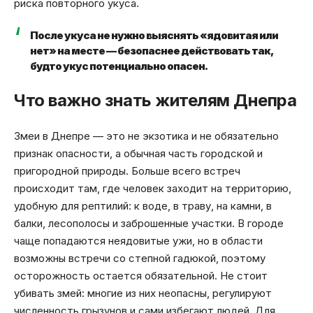
риска повторного укуса.
После укуса не нужно выяснять «ядовитая или
нет» на месте — безопаснее действовать так,
будто укус потенциально опасен.
Что важно знать жителям Днепра
Змеи в Днепре — это не экзотика и не обязательно
признак опасности, а обычная часть городской и
пригородной природы. Больше всего встреч
происходит там, где человек заходит на территорию,
удобную для рептилий: к воде, в траву, на камни, в
балки, лесополосы и заброшенные участки. В городе
чаще попадаются неядовитые ужи, но в области
возможны встречи со степной гадюкой, поэтому
осторожность остается обязательной. Не стоит
убивать змей: многие из них неопасны, регулируют
численность грызунов и сами избегают людей. Для