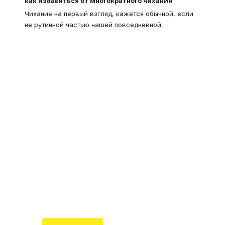
как избавиться от многократного чихания
Чихание на первый взгляд, кажется обычной, если
не рутинной частью нашей повседневной
…
Что такое
"Кардиомиопатия", и
почему эта болезнь
встречается все чаще
Еще совсем недавно об этой
смертельной болезни мало кто знал