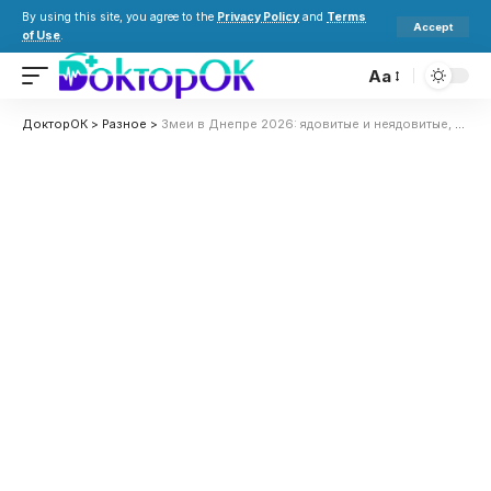
By using this site, you agree to the
Privacy Policy
and
Terms
Accept
of Use
.
Aa
ДокторОК
>
Разное
>
Змеи в Днепре 2026: ядовитые и неядовитые, где водятся и как избежать укуса