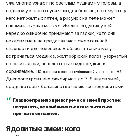
ужа многие узнают по светлым «ушкам» у головы, а
водяной уж часто пугает людей больше, потому что у
него нет желтых пятен, а рисунок на теле может
напоминать «шахматку». Именно водяных ужей
нередко ошибочно принимают за гадюк, хотя они
неядовитые и не представляют смертельной
опасности для человека. В области также могут
встречаться медянка, желтобрюхий полоз, узорчатый
полоз и гадюки, но некоторые виды редкие и
охраняемые. По
, на
данным местных публикаций и экологов
Днепропетровщине фиксируют до 7–8 видов змей,
среди которых большинство являются неядовитыми.
Главное правило при встрече со змеей простое:
не трогать, не приближаться и не пытаться
прогнать ее палкой.
Ядовитые змеи: кого