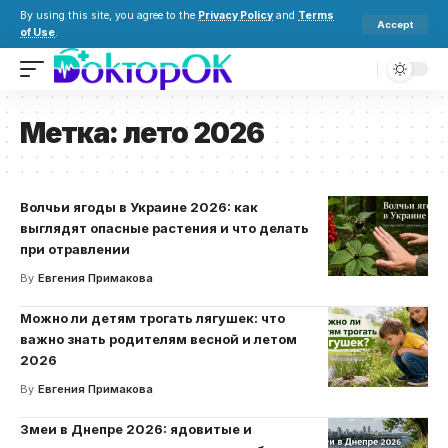
By using this site, you agree to the
Privacy Policy
and
Terms
Accept
of Use
.
Метка:
лето 2026
Волчьи ягоды в Украине 2026: как
выглядят опасные растения и что делать
при отравлении
By
Евгения Примакова
Можно ли детям трогать лягушек: что
важно знать родителям весной и летом
2026
By
Евгения Примакова
Змеи в Днепре 2026: ядовитые и