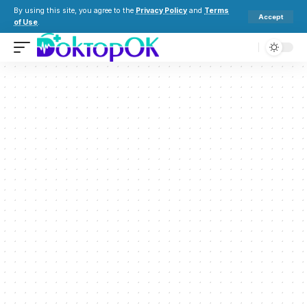
By using this site, you agree to the
Privacy Policy
and
Terms
Accept
of Use
.