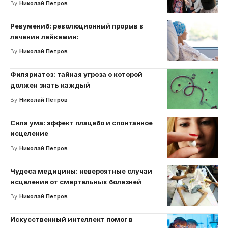
By
Николай Петров
Ревумениб: революционный прорыв в
лечении лейкемии:
By
Николай Петров
Филяриатоз: тайная угроза о которой
должен знать каждый
By
Николай Петров
Сила ума: эффект плацебо и спонтанное
исцеление
By
Николай Петров
Чудеса медицины: невероятные случаи
исцеления от смертельных болезней
By
Николай Петров
Искусственный интеллект помог в