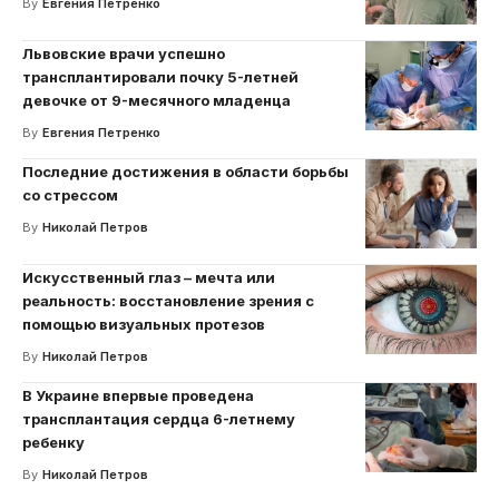
By
Евгения Петренко
Львовские врачи успешно
трансплантировали почку 5-летней
девочке от 9-месячного младенца
By
Евгения Петренко
Последние достижения в области борьбы
со стрессом
By
Николай Петров
Искусственный глаз – мечта или
реальность: восстановление зрения с
помощью визуальных протезов
By
Николай Петров
В Украине впервые проведена
трансплантация сердца 6-летнему
ребенку
By
Николай Петров