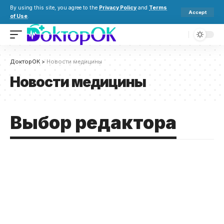
By using this site, you agree to the
Privacy Policy
and
Terms
Accept
of Use
.
ДокторОК
>
Новости медицины
Новости медицины
Выбор редактора