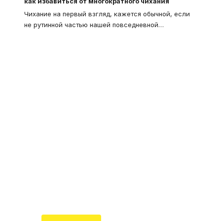
как избавиться от многократного чихания
Чихание на первый взгляд, кажется обычной, если
не рутинной частью нашей повседневной
…
Что такое
"Кардиомиопатия", и
почему эта болезнь
встречается все чаще
Еще совсем недавно об этой
смертельной болезни мало кто знал