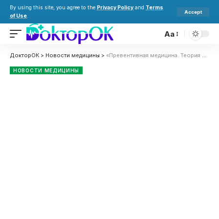
By using this site, you agree to the
Privacy Policy
and
Terms
Accept
of Use
.
Aa
ДокторОК
>
Новости медицины
>
«Превентивная медицина. Теория и практика»: вышел восьмой номер научного журнала для врачей
НОВОСТИ МЕДИЦИНЫ