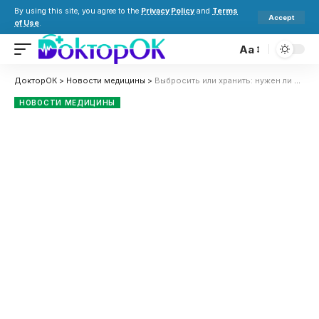
By using this site, you agree to the
Privacy Policy
and
Terms
Accept
of Use
.
Aa
ДокторОК
>
Новости медицины
>
Выбросить или хранить: нужен ли COVID-сертификат после отмены карантина
НОВОСТИ МЕДИЦИНЫ